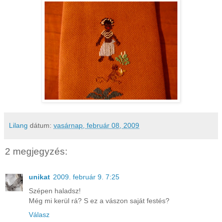
Lilang
dátum:
vasárnap, február 08, 2009
2 megjegyzés:
unikat
2009. február 9. 7:25
Szépen haladsz!
Még mi kerül rá? S ez a vászon saját festés?
Válasz